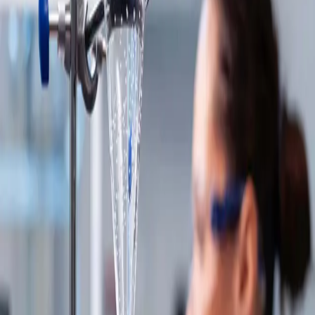
Sobre nós
Nossa história
Liderança executiva
Conselho de administração
Carreiras
Notícias
Nossas capacidades
Nossos negócios
Calibre Scientific
Calibre Lab
Calibre Tec
Nossas marcas
Localizações globais
Notícias
Contato