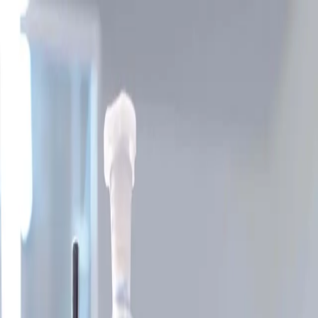
Skip to content
Sobre
Capacidades
Notícias
Contato
Português
Nossa história
Empowering scientific discovery
A Calibre Scientific Group foi fundada em 2013 com a visão de
construir um portfólio diversificado de marcas líderes de
mercado.
Sobre