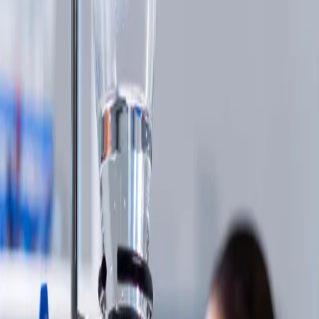
Calibre Tec
Nossas marcas
Localizações globais
Apresentou
Um conjunto completo de produtos
Com um portfólio de mais de sessenta e quatro marcas líderes
de mercado, criamos uma solução global e completa para
clientes em setores críticos.
Línguas
English
Español
Français
Deutsch
Italiano
Português