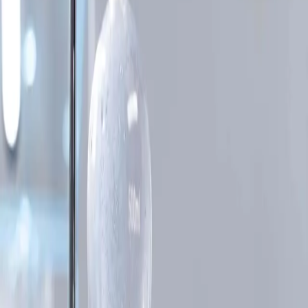
Sobre nós
Nossa história
Liderança executiva
Conselho de administração
Carreiras
Notícias
Nossos negócios
Uma gama completa de produtos, serviços e
suporte
Com um portfólio de mais de sessenta e quatro marcas líderes
de mercado, oferecemos uma solução global de ponta a ponta
para clientes em setores críticos.
Capacidades
Nossas capacidades
Nossos negócios
Calibre Scientific
Calibre Lab