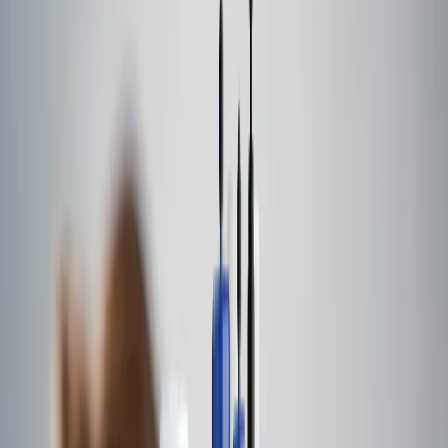
Sobre nós
Nossa história
Liderança executiva
Conselho de administração
Carreiras
Notícias
Nossos negócios
Uma gama completa de produtos, serviços e
suporte
Com um portfólio de mais de sessenta e quatro marcas líderes
de mercado, oferecemos uma solução global de ponta a ponta
para clientes em setores críticos.
Capacidades
Nossas capacidades
Nossos negócios
Calibre Scientific
Calibre Lab