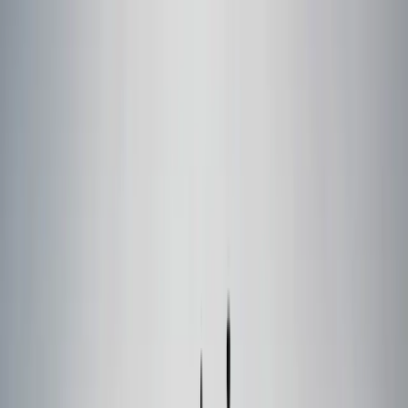
Skip to content
Sobre
Capacidades
Notícias
Contato
Português
Nossa história
Empowering scientific discovery
A Calibre Scientific Group foi fundada em 2013 com a visão de
construir um portfólio diversificado de marcas líderes de
mercado.
Sobre