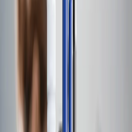
Calibre Tec
Nossas marcas
Localizações globais
Apresentou
Um conjunto completo de produtos
Com um portfólio de mais de sessenta e quatro marcas líderes
de mercado, criamos uma solução global e completa para
clientes em setores críticos.
Línguas
English
Español
Français
Deutsch
Italiano
Português