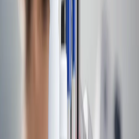
Sobre nós
Nossa história
Liderança executiva
Conselho de administração
Carreiras
Notícias
Nossas capacidades
Nossos negócios
Calibre Scientific
Calibre Lab
Calibre Tec
Nossas marcas
Localizações globais
Notícias
Contato