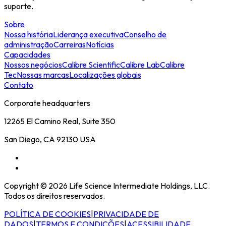
suporte.
Sobre
Nossa história
Liderança executiva
Conselho de
administração
Carreiras
Notícias
Capacidades
Nossos negócios
Calibre Scientific
Calibre Lab
Calibre
Tec
Nossas marcas
Localizações globais
Contato
Corporate headquarters
12265 El Camino Real, Suite 350
San Diego, CA 92130 USA
Copyright © 2026 Life Science Intermediate Holdings, LLC.
Todos os direitos reservados.
POLÍTICA DE COOKIES
|
PRIVACIDADE DE
DADOS
|
TERMOS E CONDIÇÕES
|
ACESSIBILIDADE