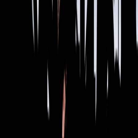
Calibre Tec
Nossas marcas
Localizações globais
Apresentou
Um conjunto completo de produtos
Com um portfólio de mais de sessenta e quatro marcas líderes
de mercado, criamos uma solução global e completa para
clientes em setores críticos.
Línguas
English
Español
Français
Deutsch
Italiano
Português