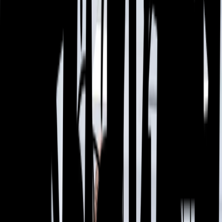
Sobre nós
Nossa história
Liderança executiva
Conselho de administração
Carreiras
Notícias
Nossos negócios
Uma gama completa de produtos, serviços e
suporte
Com um portfólio de mais de sessenta e quatro marcas líderes
de mercado, oferecemos uma solução global de ponta a ponta
para clientes em setores críticos.
Capacidades
Nossas capacidades
Nossos negócios
Calibre Scientific
Calibre Lab