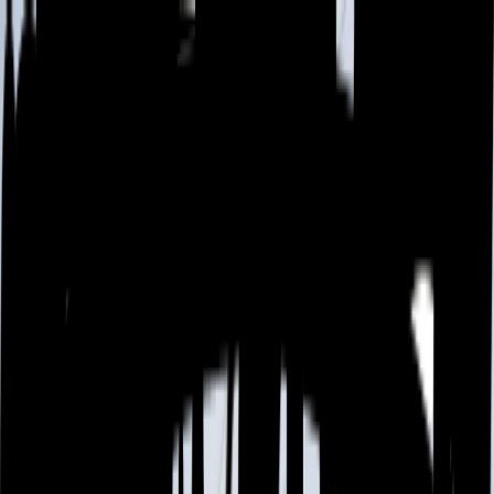
Skip to content
Sobre
Capacidades
Notícias
Contato
Português
Nossa história
Empowering scientific discovery
A Calibre Scientific Group foi fundada em 2013 com a visão de
construir um portfólio diversificado de marcas líderes de
mercado.
Sobre