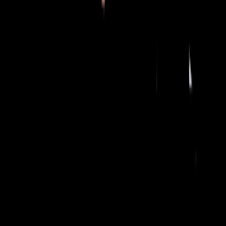
Sobre nós
Nossa história
Liderança executiva
Conselho de administração
Carreiras
Notícias
Nossas capacidades
Nossos negócios
Calibre Scientific
Calibre Lab
Calibre Tec
Nossas marcas
Localizações globais
Notícias
Contato